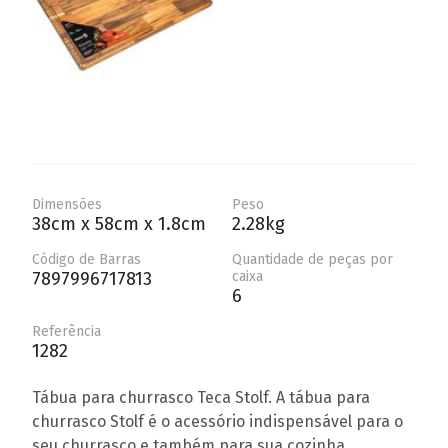
Dimensões
Peso
38cm x 58cm x 1.8cm
2.28kg
Código de Barras
Quantidade de peças por
7897996717813
caixa
6
Referência
1282
Tábua para churrasco Teca Stolf. A tábua para
churrasco Stolf é o acessório indispensável para o
seu churrasco e também para sua cozinha.