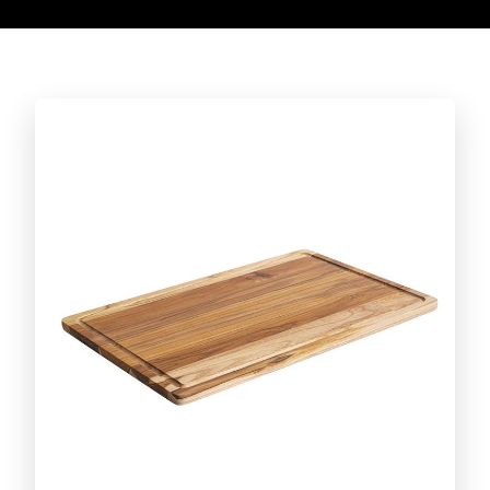
Conheça a linha completa!
CAFÉ
Conheça a linha completa!
ACESSÓRIOS PARA CHURRASCO
Conheça a linha completa!
CORTAR E SERVIR
Conheça a linha completa!
DIA A DIA