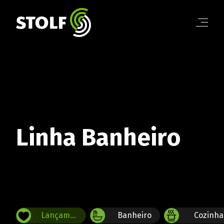
Linha Banheiro
Linha Cozinha
Linha Organização
Linha Café
Linha Cortar e Servir
Linha Dia a Dia
BANHEIRO
Conheça a linha completa!
Linha Banheiro
COZINHA
Conheça a linha completa!
ORGANIZAÇÃO
Lançamentos 2026
Banheiro
Cozinha