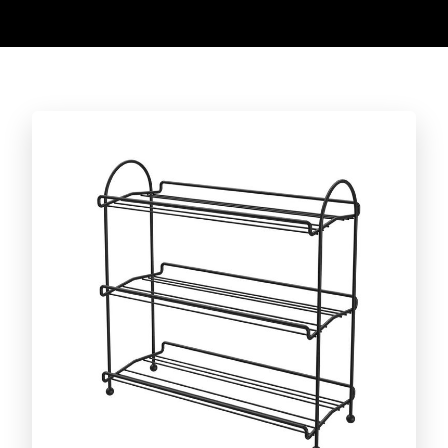
Conheça a linha completa!
CAFÉ
Conheça a linha completa!
ACESSÓRIOS PARA CHURRASCO
Conheça a linha completa!
CORTAR E SERVIR
Conheça a linha completa!
DIA A DIA