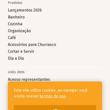
Produtos
Lançamentos 2026
Banheiro
Cozinha
Organização
Café
Acessórios para Churrasco
Cortar e Servir
Dia a Dia
Links úteis
Acesso representantes
Reclame aqui
Este site utiliza cookies, ao navegar você
aceita nossos
termos de uso
.
Stolf - 79.906.426/0001-69- Rua João Ledra, 3303, Bairro
Taboão, Rio do Sul - SC, 89160-760