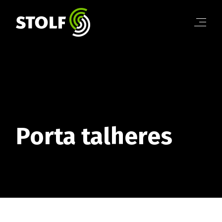
Linha Banheiro
Linha Cozinha
Linha Organização
Linha Café
Linha Cortar e Servir
Linha Dia a Dia
BANHEIRO
Conheça a linha completa!
Porta talheres
COZINHA
Conheça a linha completa!
ORGANIZAÇÃO