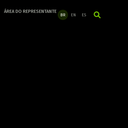
ÁREA DO REPRESENTANTE
ORGANIZAÇÃO
BR
EN
ES
Conheça a linha completa!
DIA A DIA
Conheça a linha completa!