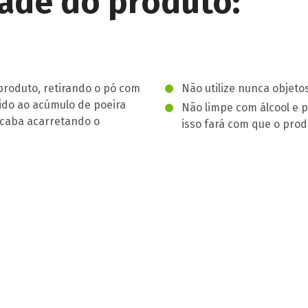
ade do produto:
oduto, retirando o pó com
Não utilize nunca objeto
ido ao acúmulo de poeira
Não limpe com álcool e 
acaba acarretando o
isso fará com que o pro