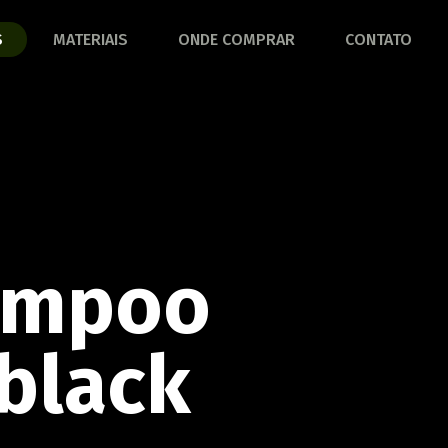
S
MATERIAIS
ONDE COMPRAR
CONTATO
BANHEIRO
COZINHA
ça a linha completa!
Conheça a linha completa!
ACESSÓRIOS PARA
ampoo
CORTAR E SERVIR
CHURRASCO
ça a linha completa!
Conheça a linha completa!
black