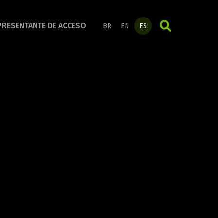
LÍNEA ORGANIZACIÓN
PRESENTANTE DE ACCESO
BR
EN
ES
Conoce la línea completa!
S
LÍNEA DÍA A DÍA
Conoce la línea completa!