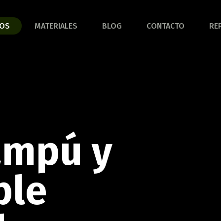
A BAÑO
COCINA
OS
MATERIALES
BLOG
CONTACTO
RE
e la línea completa!
Conoce la línea completa!
A CORTAR Y SERVIR
LÍNEA ACCESORIO
PARA BARBACOA
ampú y
aipiriña
Conoce la línea completa!
ble