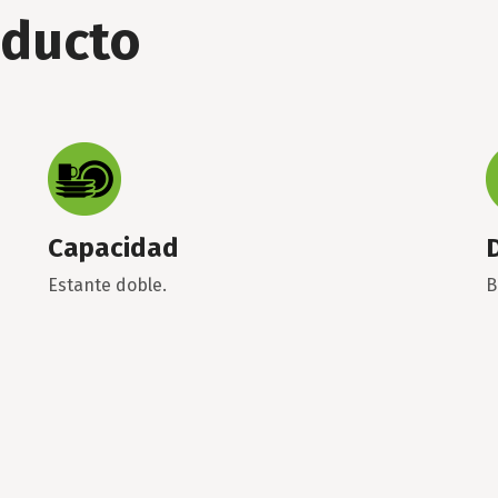
oducto
Capacidad
Estante doble.
B