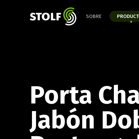
LÍNE
LANZAMIENTOS 2025
SOBRE
PRODUCT
Conoc
Línea Baño
Línea Cocina
Línea Organización
Línea Cortar y Servir
Línea Día a Día
LÍNE
LÍNEA CAFÉ
Porta Ch
Kit C
Conoce la línea completa!
Jabón Do