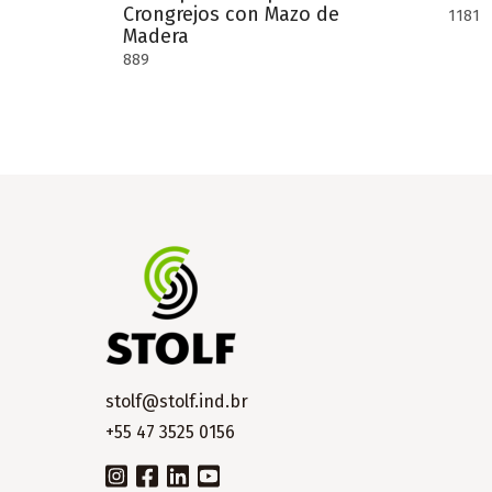
Crongrejos con Mazo de
1181
Madera
889
stolf@stolf.ind.br
+55 47 3525 0156