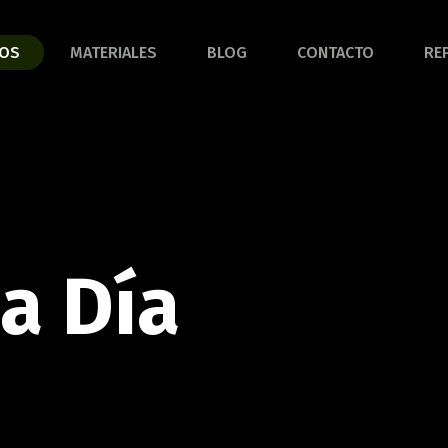
A BAÑO
COCINA
OS
MATERIALES
BLOG
CONTACTO
RE
e la línea completa!
Conoce la línea completa!
A CORTAR Y SERVIR
LÍNEA ACCESORIO
PARA BARBACOA
 a Día
aipiriña
Conoce la línea completa!